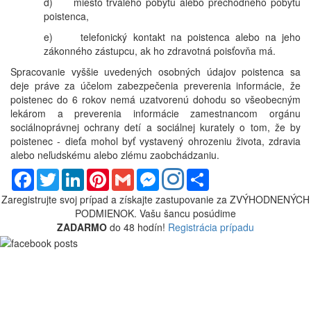
d) miesto trvalého pobytu alebo prechodného pobytu
poistenca,
e) telefonický kontakt na poistenca alebo na jeho
zákonného zástupcu, ak ho zdravotná poisťovňa má.
Spracovanie vyššie uvedených osobných údajov poistenca sa
deje práve za účelom zabezpečenia preverenia informácie, že
poistenec do 6 rokov nemá uzatvorenú dohodu so všeobecným
lekárom a preverenia informácie zamestnancom orgánu
sociálnoprávnej ochrany detí a sociálnej kurately o tom, že by
poistenec - dieťa mohol byť vystavený ohrozeniu života, zdravia
alebo neľudskému alebo zlému zaobchádzaniu.
Facebook
Twitter
LinkedIn
Pinterest
Gmail
Messenger
Share
Zaregistrujte svoj prípad a získajte zastupovanie za
ZVÝHODNENÝCH
PODMIENOK.
Vašu šancu posúdime
ZADARMO
do 48 hodín!
Registrácia prípadu