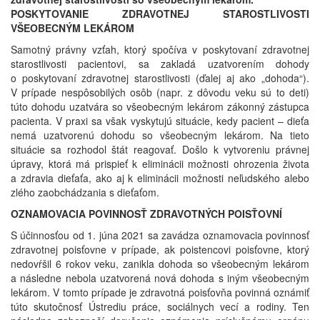
POSKYTOVANIE ZDRAVOTNEJ STAROSTLIVOSTI
VŠEOBECNÝM LEKÁROM
Samotný právny vzťah, ktorý spočíva v poskytovaní zdravotnej
starostlivosti pacientovi, sa zakladá uzatvorením dohody
o poskytovaní zdravotnej starostlivosti (ďalej aj ako „dohoda“).
V prípade nespôsobilých osôb (napr. z dôvodu veku sú to deti)
túto dohodu uzatvára so všeobecným lekárom zákonný zástupca
pacienta. V praxi sa však vyskytujú situácie, kedy pacient – dieťa
nemá uzatvorenú dohodu so všeobecným lekárom. Na tieto
situácie sa rozhodol štát reagovať. Došlo k vytvoreniu právnej
úpravy, ktorá má prispieť k eliminácii možnosti ohrozenia života
a zdravia dieťaťa, ako aj k eliminácii možnosti neľudského alebo
zlého zaobchádzania s dieťaťom.
OZNAMOVACIA POVINNOSŤ ZDRAVOTNÝCH POISŤOVNÍ
S účinnosťou od 1. júna 2021 sa zavádza oznamovacia povinnosť
zdravotnej poisťovne v prípade, ak poistencovi poisťovne, ktorý
nedovŕšil 6 rokov veku, zanikla dohoda so všeobecným lekárom
a následne nebola uzatvorená nová dohoda s iným všeobecným
lekárom. V tomto prípade je zdravotná poisťovňa povinná oznámiť
túto skutočnosť Ústrediu práce, sociálnych vecí a rodiny. Ten