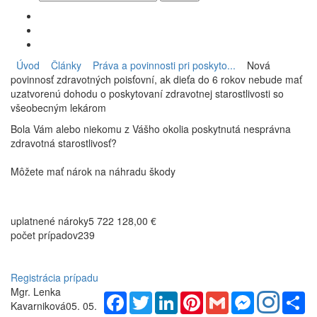
Úvod
Články
Práva a povinnosti pri poskyto...
Nová
povinnosť zdravotných poisťovní, ak dieťa do 6 rokov nebude mať
uzatvorenú dohodu o poskytovaní zdravotnej starostlivosti so
všeobecným lekárom
Bola Vám alebo niekomu z Vášho okolia poskytnutá nesprávna
zdravotná starostlivosť?
Môžete mať nárok na náhradu škody
uplatnené nároky
5 722 128,00 €
počet prípadov
239
Registrácia prípadu
Mgr. Lenka
Facebook
Twitter
LinkedIn
Pinterest
Gmail
Messenger
Sh
Kavarniková
05. 05.