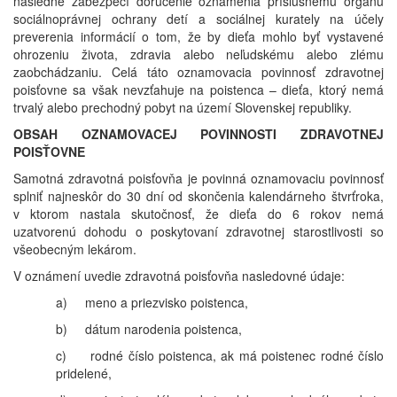
následne zabezpečí doručenie oznámenia príslušnému orgánu
sociálnoprávnej ochrany detí a sociálnej kurately na účely
preverenia informácií o tom, že by dieťa mohlo byť vystavené
ohrozeniu života, zdravia alebo neľudskému alebo zlému
zaobchádzaniu. Celá táto oznamovacia povinnosť zdravotnej
poisťovne sa však nevzťahuje na poistenca – dieťa, ktorý nemá
trvalý alebo prechodný pobyt na území Slovenskej republiky.
OBSAH OZNAMOVACEJ POVINNOSTI ZDRAVOTNEJ
POISŤOVNE
Samotná zdravotná poisťovňa je povinná oznamovaciu povinnosť
splniť najneskôr do 30 dní od skončenia kalendárneho štvrťroka,
v ktorom nastala skutočnosť, že dieťa do 6 rokov nemá
uzatvorenú dohodu o poskytovaní zdravotnej starostlivosti so
všeobecným lekárom.
V oznámení uvedie zdravotná poisťovňa nasledovné údaje:
a) meno a priezvisko poistenca,
b) dátum narodenia poistenca,
c) rodné číslo poistenca, ak má poistenec rodné číslo
pridelené,