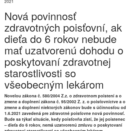
2021
Nová povinnosť
zdravotných poisťovní, ak
dieťa do 6 rokov nebude
mať uzatvorenú dohodu o
poskytovaní zdravotnej
starostlivosti so
všeobecným lekárom
Novelou zákona č. 580/2004 Z.z. o zdravotnom poistení a o
zmene a doplnení zákona č. 95/2002 Z. z. o poisťovníctve a o
zmene a doplnení niektorých zákonov bude s účinnosťou od
1.6.2021 zavedená pre zdravotné poisťovne nová povinnosť.
Bude sa týkať situácie, kedy poisťovňa zistí, že jej poistenec
– dieťa do 6 rokov, nemá uzatvorenú zmluvu o poskytovaní
zdravotnej starostlivosti so všeobecným lekárom.