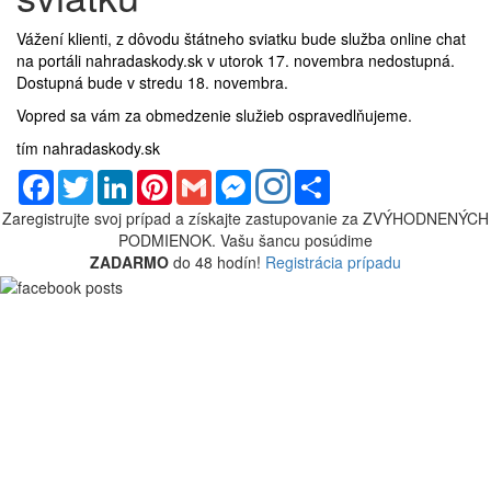
Vážení klienti, z dôvodu štátneho sviatku bude služba online chat
na portáli nahradaskody.sk v utorok 17. novembra nedostupná.
Dostupná bude v stredu 18. novembra.
Vopred sa vám za obmedzenie služieb ospravedlňujeme.
tím nahradaskody.sk
Facebook
Twitter
LinkedIn
Pinterest
Gmail
Messenger
Share
Zaregistrujte svoj prípad a získajte zastupovanie za
ZVÝHODNENÝCH
PODMIENOK.
Vašu šancu posúdime
ZADARMO
do 48 hodín!
Registrácia prípadu