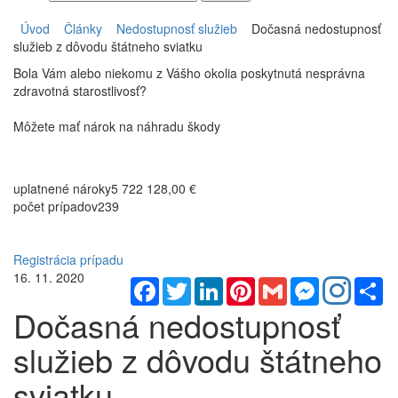
Úvod
Články
Nedostupnosť služieb
Dočasná nedostupnosť
služieb z dôvodu štátneho sviatku
Bola Vám alebo niekomu z Vášho okolia poskytnutá nesprávna
zdravotná starostlivosť?
Môžete mať nárok na náhradu škody
uplatnené nároky
5 722 128,00 €
počet prípadov
239
Registrácia prípadu
16. 11. 2020
Facebook
Twitter
LinkedIn
Pinterest
Gmail
Messenger
Sh
Dočasná nedostupnosť
služieb z dôvodu štátneho
sviatku