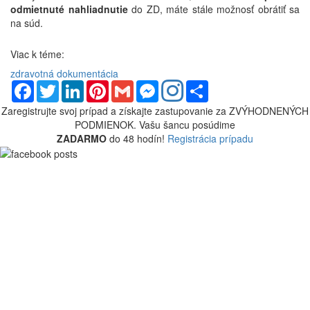
odmietnuté nahliadnutie
do ZD, máte stále možnosť obrátiť sa
na súd.
Viac k téme:
zdravotná dokumentácia
Facebook
Twitter
LinkedIn
Pinterest
Gmail
Messenger
Share
Zaregistrujte svoj prípad a získajte zastupovanie za
ZVÝHODNENÝCH
PODMIENOK.
Vašu šancu posúdime
ZADARMO
do 48 hodín!
Registrácia prípadu