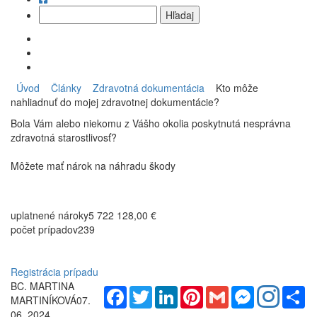
Úvod
Články
Zdravotná dokumentácia
Kto môže
nahliadnuť do mojej zdravotnej dokumentácie?
Bola Vám alebo niekomu z Vášho okolia poskytnutá nesprávna
zdravotná starostlivosť?
Môžete mať nárok na náhradu škody
uplatnené nároky
5 722 128,00 €
počet prípadov
239
Registrácia prípadu
BC. MARTINA
Facebook
Twitter
LinkedIn
Pinterest
Gmail
Messenger
Sh
MARTINÍKOVÁ
07.
06. 2024