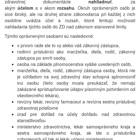
zdravotnej dokumentácie
nahliadnuť
, za
akým
účelom
a v akom
rozsahu
. Okruh oprávnených osôb je
síce široký, ale na druhej strane zákonodarca pri každej z nich
osobitne uvádza účel a rozsah, ktoré limitujú možnosti
nahliadania týchto osôb do ZD nad zákonom stanovené limity.
Týmito oprávnenými osobami sú nasledovné:
v prvom rade ste to vy alebo váš zákonný zástupca,
rodinní príslušníci ako manžel/ka, dieťa, rodič, zákonný
zástupca po smrti osoby,
osoba na základe plnomocenstva vyššie uvedených osôb,
manžel/ka, dieťa, rodič, zákonný zástupca osoby, ktorá nie
je vzhľadom na svoj zdravotný stav schopná splnomocniť
inú osobu (tieto osoby musia preukázať, že nemajú
zakázané sprístupňovanie údajov písomným potvrdením od
všeobecného lekára),
revízny lekár, revízny farmaceut a revízna sestra príslušnej
zdravotnej poisťovne
úrad pre dohľad na účely dohľadu nad zdravotnou
starostlivosťou
ministerstvo zdravotníctva, lekár samosprávneho kraja a
sestra samosprávneho kraja, ak ide o príslušníka
ozbrojených síl tak aj lekár určený ministerstvom