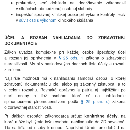
prokurátor, keď dohliada na dodržiavanie zákonnosti
v situáciách obmedzenej osobnej slobody
inšpektor správnej klinickej praxe pri výkone kontroly liečiv
v
súvislosti s výkonom
klinického skúšania
ÚČEL A ROZSAH NAHLIADANIA DO ZDRAVOTNEJ
DOKUMENTÁCIE
Zákon uvádza komplexne pri každej osobe špecificky účel
a rozsah jej oprávnenia v
§ 25 ods. 1
zákona o zdravotnej
starostlivosti. My si v nasledovných riadkoch tieto účely a rozsah
zhrnieme.
Najširšie možnosti má k nahliadaniu samotná osoba, o ktorej
zdravotnú dokumentáciu ide, alebo jej zákonný zástupca, a to
v celom rozsahu. Rovnaké oprávnenia patria aj najbližším po
smrti osoby a tiež osobám, ktoré sú na nahliadanie
splnomocnené plnomocenstvom podľa
§ 25 písm. c)
zákona
o zdravotnej starostlivosti.
Pri ďalších osobách zákonodarca určuje
konkrétne
účely
, na
ktoré môže byť týmto iným osobám nahliadnutie do ZD povolené.
Tie sa líšia od osoby k osobe. Napríklad Úradu pre dohľad na