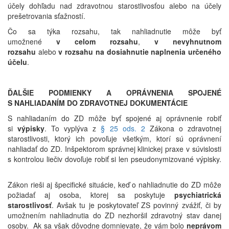
účely dohľadu nad zdravotnou starostlivosťou alebo na účely
prešetrovania sťažností.
Čo sa týka rozsahu, tak nahliadnutie môže byť
umožnené
v celom rozsahu
,
v nevyhnutnom
rozsahu
alebo
v rozsahu na dosiahnutie naplnenia určeného
účelu
.
ĎALŠIE PODMIENKY A OPRÁVNENIA SPOJENÉ
S NAHLIADANÍM DO ZDRAVOTNEJ DOKUMENTÁCIE
S nahliadaním do ZD môže byť spojené aj oprávnenie robiť
si
výpisky
. To vyplýva z
§ 25 ods. 2
Zákona o zdravotnej
starostlivosti, ktorý ich povoľuje všetkým, ktorí sú oprávnení
nahliadať do ZD. Inšpektorom správnej klinickej praxe v súvislosti
s kontrolou liečiv dovoľuje robiť si len pseudonymizované výpisky.
Zákon rieši aj špecifické situácie, keď o nahliadnutie do ZD môže
požiadať aj osoba, ktorej sa poskytuje
psychiatrická
starostlivosť
. Avšak tu je poskytovateľ ZS povinný zvážiť, či by
umožnením nahliadnutia do ZD nezhoršil zdravotný stav danej
osoby. Ak sa však dôvodne domnievate, že vám bolo
neprávom