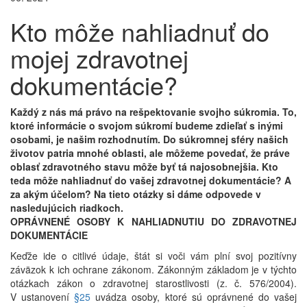
Kto môže nahliadnuť do
mojej zdravotnej
dokumentácie?
Každý z nás má právo na rešpektovanie svojho súkromia. To,
ktoré informácie o svojom súkromí budeme zdieľať s inými
osobami, je našim rozhodnutím. Do súkromnej sféry našich
životov patria mnohé oblasti, ale môžeme povedať, že práve
oblasť zdravotného stavu môže byť tá najosobnejšia. Kto
teda môže nahliadnuť do vašej zdravotnej dokumentácie? A
za akým účelom? Na tieto otázky si dáme odpovede v
nasledujúcich riadkoch.
OPRÁVNENÉ OSOBY K NAHLIADNUTIU DO ZDRAVOTNEJ
DOKUMENTÁCIE
Keďže ide o citlivé údaje, štát si voči vám plní svoj pozitívny
záväzok k ich ochrane zákonom. Zákonným základom je v týchto
otázkach zákon o zdravotnej starostlivosti (z. č. 576/2004).
V ustanovení
§25
uvádza osoby, ktoré sú oprávnené do vašej