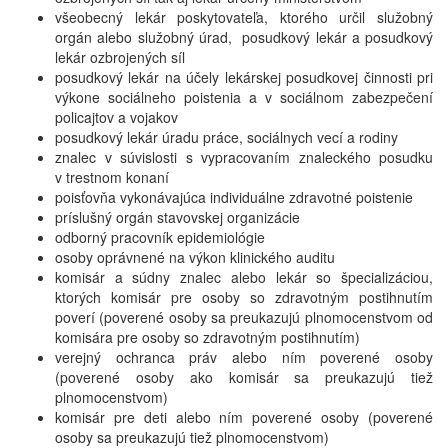
všeobecný lekár poskytovateľa, ktorého určil služobný
orgán alebo služobný úrad, posudkový lekár a posudkový
lekár ozbrojených síl
posudkový lekár na účely lekárskej posudkovej činnosti pri
výkone sociálneho poistenia a v sociálnom zabezpečení
policajtov a vojakov
posudkový lekár úradu práce, sociálnych vecí a rodiny
znalec v súvislosti s vypracovaním znaleckého posudku
v trestnom konaní
poisťovňa vykonávajúca individuálne zdravotné poistenie
príslušný orgán stavovskej organizácie
odborný pracovník epidemiológie
osoby oprávnené na výkon klinického auditu
komisár a súdny znalec alebo lekár so špecializáciou,
ktorých komisár pre osoby so zdravotným postihnutím
poverí (poverené osoby sa preukazujú plnomocenstvom od
komisára pre osoby so zdravotným postihnutím)
verejný ochranca práv alebo ním poverené osoby
(poverené osoby ako komisár sa preukazujú tiež
plnomocenstvom)
komisár pre deti alebo ním poverené osoby (poverené
osoby sa preukazujú tiež plnomocenstvom)