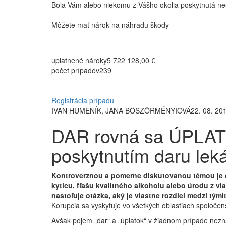
Bola Vám alebo niekomu z Vášho okolia poskytnutá nes
Môžete mať nárok na náhradu škody
uplatnené nároky
5 722 128,00 €
počet prípadov
239
Registrácia prípadu
IVAN HUMENÍK, JANA BÖSZÖRMÉNYIOVÁ
22. 08. 20
DAR rovná sa ÚPLATO
poskytnutím daru leká
Kontroverznou a pomerne diskutovanou témou je d
kyticu, fľašu kvalitného alkoholu alebo úrodu z vl
nastoľuje otázka, aký je vlastne rozdiel medzi t
Korupcia sa vyskytuje vo všetkých oblastiach spoločens
Avšak pojem „dar“ a „úplatok“ v žiadnom prípade nezn