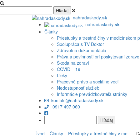
nahradaskody
.sk
nahradaskody
.sk
Články
Priestupky a trestné činy v medicínskom 
Spolupráca s TV Doktor
Zdravotná dokumentácia
Práva a povinnosti pri poskytovaní zdravotn
Škoda na zdraví
COVID – 19
Lieky
Pracovné právo a sociálne veci
Nedostupnosť služieb
Informácie prevádzkovateľa stránky
kontakt@nahradaskody.sk
0917 497 060
Úvod
Články
Priestupky a trestné činy v me...
DA