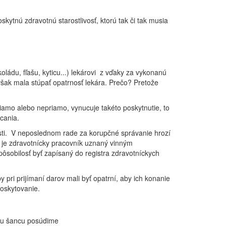
ytnú zdravotnú starostlivosť, ktorú tak či tak musia
oládu, fľašu, kyticu...) lekárovi z vďaky za vykonanú
šak mala stúpať opatrnosť lekára. Prečo? Pretože
 priamo alebo nepriamo, vynucuje takéto poskytnutie, to
cania.
vosti. V neposlednom rade za korupčné správanie hrozí
ým je zdravotnícky pracovník uznaný vinným
ôsobilosť byť zapísaný do registra zdravotníckych
 pri prijímaní darov mali byť opatrní, aby ich konanie
poskytovanie.
u šancu posúdime