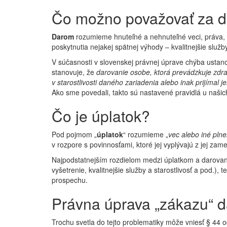
Čo možno považovať za d
Darom
rozumieme hnuteľné a nehnuteľné veci, práva, 
poskytnutia nejakej spätnej výhody – kvalitnejšie služb
V súčasnosti v slovenskej právnej úprave chýba ustano
stanovuje, že
darovanie osobe, ktorá prevádzkuje zdra
v starostlivosti daného zariadenia alebo inak prijímal j
Ako sme povedali, takto sú nastavené pravidlá u naši
Čo je úplatok?
Pod pojmom „
úplatok
“ rozumieme „
vec alebo iné plne
v rozpore s povinnosťami, ktoré jej vyplývajú z jej za
Najpodstatnejším rozdielom medzi úplatkom a darovaním
vyšetrenie, kvalitnejšie služby a starostlivosť a pod.
prospechu.
Právna úprava „zákazu“ da
Trochu svetla do tejto problematiky môže vniesť § 44 od