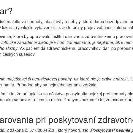
ar?
iné majetkové hodnoty, ale aj byty a nebyty, ktoré darca bezodplatne 
y lekára, rýchlejšie vybavenie....). Je to určitý prejav vďačnosti alebo
venie, ktoré by upravovalo inštitút darovania zdravotníckemu pracovní
votnícke zariadenie alebo je v ňom zamestnaná, je neplatné, ak k nem
eho služby
. Ak pacient dá zdravotníckemu pracovníkovi dar po prepustení
ch českých susedov.
nie majetkovej či nemajetkovej povahy, na ktoré nie je právny nárok“.
“
mestnania. Prípadne aby sa nejakého konania zdržala.
 je to, že pri úplatku sa očakáva poskytnutie nejakej protihodnoty al
), teda ako sa hovorí „niečo za niečo. Druhým znakom je to, že osoba kt
rovania pri poskytovaní zdravotnej
s. 2 zákona č. 577/2004 Z.z., ktorý hovorí, že: „
Poskytovateľ
nesmie p