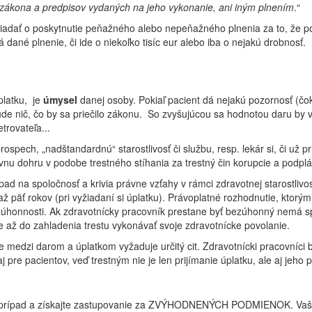
 zákona a predpisov vydaných na jeho vykonanie, ani iným plnením
.“
adať o poskytnutie peňažného alebo nepeňažného plnenia za to, že posk
dané plnenie, či ide o niekoľko tisíc eur alebo iba o nejakú drobnosť.
platku, je
úmysel
danej osoby. Pokiaľ pacient dá nejakú pozornosť (čok
de nič, čo by sa priečilo zákonu. So zvyšujúcou sa hodnotou daru by v
rovateľa...
prospech, „nadštandardnú“ starostlivosť či službu, resp. lekár si, či už
vnu dohru v podobe trestného stíhania za trestný čin korupcie a podplá
pad na spoločnosť a krivia právne vzťahy v rámci zdravotnej starostli
až päť rokov (pri vyžiadaní si úplatku). Právoplatné rozhodnutie, ktor
zúhonnosti. Ak zdravotnícky pracovník prestane byť bezúhonný nemá sp
 až do zahladenia trestu vykonávať svoje zdravotnícke povolanie.
medzi darom a úplatkom vyžaduje určitý cit. Zdravotnícki pracovníci by
pre pacientov, veď trestným nie je len prijímanie úplatku, ale aj jeho 
 prípad a získajte zastupovanie za
ZVÝHODNENÝCH PODMIENOK.
Vaš