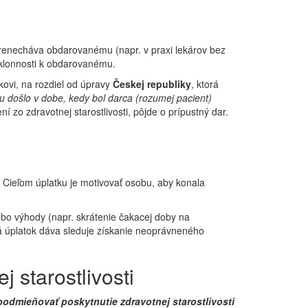
prenecháva obdarovanému (napr. v praxi lekárov bez
 náklonnosti k obdarovanému.
kovi, na rozdiel od úpravy
Českej republiky
, ktorá
u došlo v dobe, kedy bol darca (rozumej pacient)
 zo zdravotnej starostlivosti, pôjde o prípustný dar.
. Cieľom úplatku je motivovať osobu, aby konala
ebo výhody (napr. skrátenie čakacej doby na
orá úplatok dáva sleduje získanie neoprávneného
 starostlivosti
odmieňovať poskytnutie zdravotnej starostlivosti