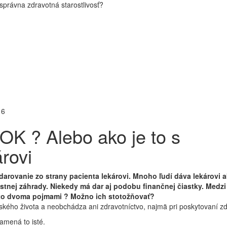
právna zdravotná starostlivosť?
16
K ? Alebo ako je to s
rovi
arovanie zo strany pacienta lekárovi. Mnoho ľudí dáva lekárovi 
astnej záhrady. Niekedy má dar aj podobu finančnej čiastky. Medzi
ýmito dvoma pojmami ? Možno ich stotožňovať?
kého života a neobchádza ani zdravotníctvo, najmä pri poskytovaní zdra
amená to isté.