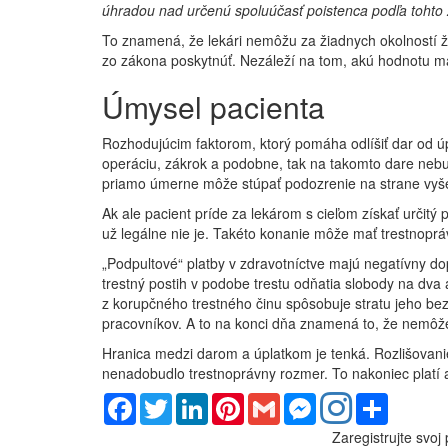
úhradou nad určenú spoluúčasť poistenca podľa tohto
To znamená, že lekári nemôžu za žiadnych okolností ži
zo zákona poskytnúť. Nezáleží na tom, akú hodnotu má 
Úmysel pacienta
Rozhodujúcim faktorom, ktorý pomáha odlíšiť dar od ú
operáciu, zákrok a podobne, tak na takomto dare nebu
priamo úmerne môže stúpať podozrenie na strane vyšet
Ak ale pacient príde za lekárom s cieľom získať určitý 
už legálne nie je. Takéto konanie môže mať trestnoprá
„Podpultové“ platby v zdravotníctve majú negatívny do
trestný postih v podobe trestu odňatia slobody na dva 
z korupčného trestného činu spôsobuje stratu jeho be
pracovníkov. A to na konci dňa znamená to, že nemôže
Hranica medzi darom a úplatkom je tenká. Rozlišovanie 
nenadobudlo trestnoprávny rozmer. To nakoniec platí aj 
Facebook
Twitter
LinkedIn
Pinterest
Gmail
Messenger
Share
Zaregistrujte svoj