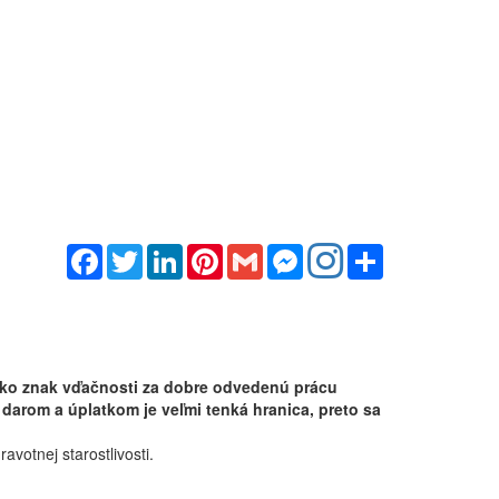
Facebook
Twitter
LinkedIn
Pinterest
Gmail
Messenger
Share
ako znak vďačnosti za dobre odvedenú prácu
 darom a úplatkom je veľmi tenká hranica, preto sa
votnej starostlivosti.