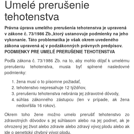
Umelé prerušenie
tehotenstva
Právna úprava umelého prerušenia tehotenstva je upravená
v zákone č. 73/1986 Zb.,ktorý ustanovuje podmienky na jeho
vykonanie. Táto problematika je však okrem uvedeného
zákona upravená aj v podzákonných právnych predpisov.
PODMIENKY PRE UMELÉ PRERUŠENIE TEHOTENSTVA
Podľa zákona č. 73/1986 Zb. na to, aby mohlo dôjsť k umelému
prerušeniu tehotenstva, musia byť splnené nasledovné
podmienky:
žena musí o to písomne požiadať,
tehotenstvo nepresahuje 12 týždňov,
prerušeniu tehotenstva nebránia jej zdravotné dôvody,
súhlas zákonného zástupcu (len v prípade, ak žena
nedovŕšila 16 rokov).
Okrem toho žene možno umelo prerušiť tehotenstvo zo
zdravotných dôvodov s jej súhlasom alebo na jej podnet, ak je
ohrozený jej život alebo zdravie alebo zdravý vývoj plodu alebo ak
ide o genetický chybný vývoj plodu.