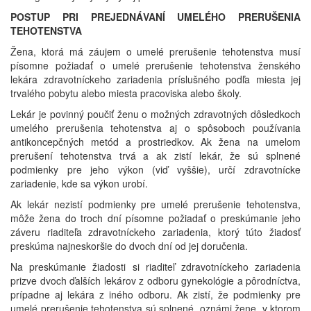
POSTUP PRI PREJEDNÁVANÍ UMELÉHO PRERUŠENIA
TEHOTENSTVA
Žena, ktorá má záujem o umelé prerušenie tehotenstva musí
písomne požiadať o umelé prerušenie tehotenstva ženského
lekára zdravotníckeho zariadenia príslušného podľa miesta jej
trvalého pobytu alebo miesta pracoviska alebo školy.
Lekár je povinný poučiť ženu o možných zdravotných dôsledkoch
umelého prerušenia tehotenstva aj o spôsoboch používania
antikoncepčných metód a prostriedkov. Ak žena na umelom
prerušení tehotenstva trvá a ak zistí lekár, že sú splnené
podmienky pre jeho výkon (viď vyššie), určí zdravotnícke
zariadenie, kde sa výkon urobí.
Ak lekár nezistí podmienky pre umelé prerušenie tehotenstva,
môže žena do troch dní písomne požiadať o preskúmanie jeho
záveru riaditeľa zdravotníckeho zariadenia, ktorý túto žiadosť
preskúma najneskoršie do dvoch dní od jej doručenia.
Na preskúmanie žiadosti si riaditeľ zdravotníckeho zariadenia
prizve dvoch ďalších lekárov z odboru gynekológie a pôrodníctva,
prípadne aj lekára z iného odboru. Ak zistí, že podmienky pre
umelé prerušenie tehotenstva sú splnené, oznámi žene, v ktorom