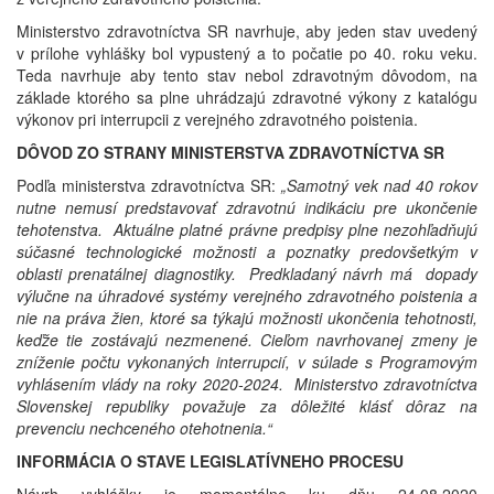
Ministerstvo zdravotníctva SR navrhuje, aby jeden stav uvedený
v prílohe vyhlášky bol vypustený a to počatie po 40. roku veku.
Teda navrhuje aby tento stav nebol zdravotným dôvodom, na
základe ktorého sa plne uhrádzajú zdravotné výkony z katalógu
výkonov pri interrupcii z verejného zdravotného poistenia.
DÔVOD ZO STRANY MINISTERSTVA ZDRAVOTNÍCTVA SR
Podľa ministerstva zdravotníctva SR:
„Samotný vek nad 40 rokov
nutne nemusí predstavovať zdravotnú indikáciu pre ukončenie
tehotenstva. Aktuálne platné právne predpisy plne nezohľadňujú
súčasné technologické možnosti a poznatky predovšetkým v
oblasti prenatálnej diagnostiky. Predkladaný návrh má dopady
výlučne na úhradové systémy verejného zdravotného poistenia a
nie na práva žien, ktoré sa týkajú možnosti ukončenia tehotnosti,
keďže tie zostávajú nezmenené. Cieľom navrhovanej zmeny je
zníženie počtu vykonaných interrupcií, v súlade s Programovým
vyhlásením vlády na roky 2020-2024. Ministerstvo zdravotníctva
Slovenskej republiky považuje za dôležité klásť dôraz na
prevenciu nechceného otehotnenia.“
INFORMÁCIA O STAVE LEGISLATÍVNEHO PROCESU