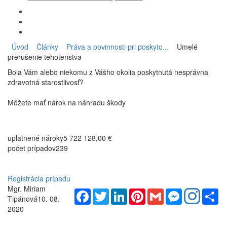
Úvod
Články
Práva a povinnosti pri poskyto...
Umelé
prerušenie tehotenstva
Bola Vám alebo niekomu z Vášho okolia poskytnutá nesprávna
zdravotná starostlivosť?
Môžete mať nárok na náhradu škody
uplatnené nároky
5 722 128,00 €
počet prípadov
239
Registrácia prípadu
Mgr. Miriam
Facebook
Twitter
LinkedIn
Pinterest
Gmail
Messenger
Sh
Tipánová
10. 08.
2020