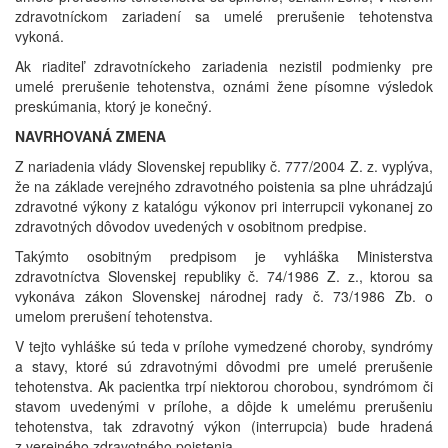
zdravotníckom zariadení sa umelé prerušenie tehotenstva
vykoná.
Ak riaditeľ zdravotníckeho zariadenia nezistil podmienky pre
umelé prerušenie tehotenstva, oznámi žene písomne výsledok
preskúmania, ktorý je konečný.
NAVRHOVANÁ ZMENA
Z nariadenia vlády Slovenskej republiky č. 777/2004 Z. z. vyplýva,
že na základe verejného zdravotného poistenia sa plne uhrádzajú
zdravotné výkony z katalógu výkonov pri interrupcii vykonanej zo
zdravotných dôvodov uvedených v osobitnom predpise.
Takýmto osobitným predpisom je vyhláška Ministerstva
zdravotníctva Slovenskej republiky č. 74/1986 Z. z., ktorou sa
vykonáva zákon Slovenskej národnej rady č. 73/1986 Zb. o
umelom prerušení tehotenstva.
V tejto vyhláške sú teda v prílohe vymedzené choroby, syndrómy
a stavy, ktoré sú zdravotnými dôvodmi pre umelé prerušenie
tehotenstva. Ak pacientka trpí niektorou chorobou, syndrómom či
stavom uvedenými v prílohe, a dôjde k umelému prerušeniu
tehotenstva, tak zdravotný výkon (interrupcia) bude hradená
z verejného zdravotného poistenia.