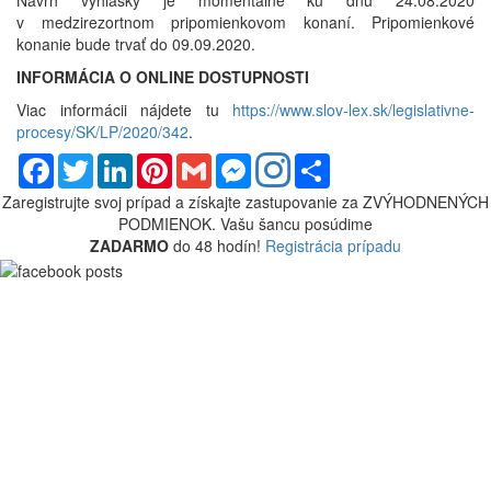
Návrh vyhlášky je momentálne ku dňu 24.08.2020
v medzirezortnom pripomienkovom konaní. Pripomienkové
konanie bude trvať do 09.09.2020.
INFORMÁCIA O ONLINE DOSTUPNOSTI
Viac informácii nájdete tu
https://www.slov-lex.sk/legislativne-
procesy/SK/LP/2020/342
.
Facebook
Twitter
LinkedIn
Pinterest
Gmail
Messenger
Share
Zaregistrujte svoj prípad a získajte zastupovanie za
ZVÝHODNENÝCH
PODMIENOK.
Vašu šancu posúdime
ZADARMO
do 48 hodín!
Registrácia prípadu