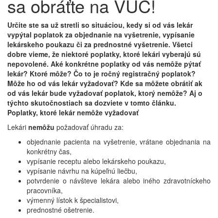
sa obráťte na VÚC!
Určite ste sa už stretli so situáciou, kedy si od vás lekár
vypýtal poplatok za objednanie na vyšetrenie, vypísanie
lekárskeho poukazu či za prednostné vyšetrenie. Všetci
dobre vieme, že niektoré poplatky, ktoré lekári vyberajú sú
nepovolené. Aké konkrétne poplatky od vás nemôže pýtať
lekár? Ktoré môže? Čo to je ročný registračný poplatok?
Môže ho od vás lekár vyžadovať? Kde sa môžete obrátiť ak
od vás lekár bude vyžadovať poplatok, ktorý nemôže? Aj o
týchto skutočnostiach sa dozviete v tomto článku.
Poplatky, ktoré lekár nemôže vyžadovať
Lekári
nemôžu
požadovať úhradu za:
objednanie pacienta na vyšetrenie, vrátane objednania na
konkrétny čas,
vypísanie receptu alebo lekárskeho poukazu,
vypísanie návrhu na kúpeľnú liečbu,
potvrdenie o návšteve lekára alebo iného zdravotníckeho
pracovníka,
výmenný lístok k špecialistovi,
prednostné ošetrenie.