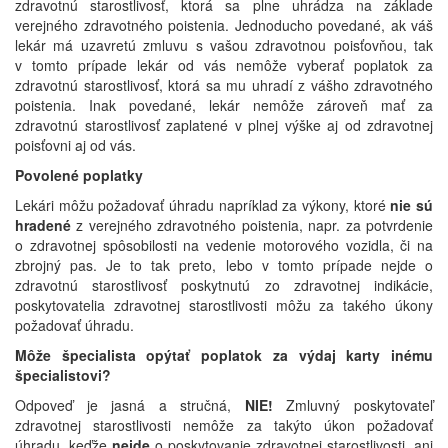
zdravotnú starostlivosť, ktorá sa plne uhrádza na základe
verejného zdravotného poistenia. Jednoducho povedané, ak váš
lekár má uzavretú zmluvu s vašou zdravotnou poisťovňou, tak
v tomto prípade lekár od vás nemôže vyberať poplatok za
zdravotnú starostlivosť, ktorá sa mu uhradí z vášho zdravotného
poistenia. Inak povedané, lekár nemôže zároveň mať za
zdravotnú starostlivosť zaplatené v plnej výške aj od zdravotnej
poisťovni aj od vás.
Povolené poplatky
Lekári môžu požadovať úhradu napríklad za výkony, ktoré
nie sú
hradené
z verejného zdravotného poistenia, napr. za potvrdenie
o zdravotnej spôsobilosti na vedenie motorového vozidla, či na
zbrojný pas. Je to tak preto, lebo v tomto prípade nejde o
zdravotnú starostlivosť poskytnutú zo zdravotnej indikácie,
poskytovatelia zdravotnej starostlivosti môžu za takého úkony
požadovať úhradu.
Môže špecialista opýtať poplatok za výdaj karty inému
špecialistovi?
Odpoveď je jasná a stručná,
NIE!
Zmluvný poskytovateľ
zdravotnej starostlivosti nemôže za takýto úkon požadovať
úhradu, keďže
nejde
o poskytovanie zdravotnej starostlivosti, ani