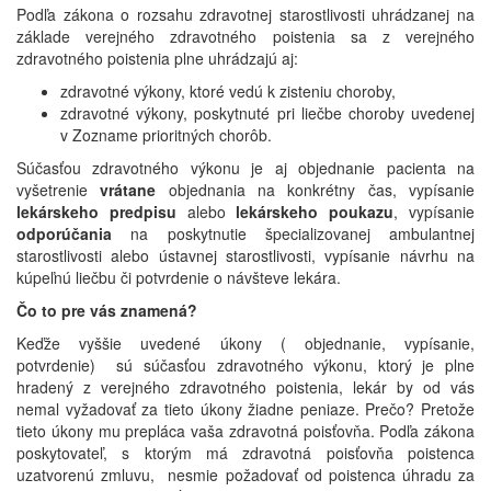
Podľa zákona o rozsahu zdravotnej starostlivosti uhrádzanej na
základe verejného zdravotného poistenia sa z verejného
zdravotného poistenia plne uhrádzajú aj:
zdravotné výkony, ktoré vedú k zisteniu choroby,
zdravotné výkony, poskytnuté pri liečbe choroby uvedenej
v Zozname prioritných chorôb.
Súčasťou zdravotného výkonu je aj objednanie pacienta na
vyšetrenie
vrátane
objednania na konkrétny čas, vypísanie
lekárskeho predpisu
alebo
lekárskeho poukazu
, vypísanie
odporúčania
na poskytnutie špecializovanej ambulantnej
starostlivosti alebo ústavnej starostlivosti, vypísanie návrhu na
kúpeľnú liečbu či potvrdenie o návšteve lekára.
Čo to pre vás znamená?
Keďže vyššie uvedené úkony ( objednanie, vypísanie,
potvrdenie) sú súčasťou zdravotného výkonu, ktorý je plne
hradený z verejného zdravotného poistenia, lekár by od vás
nemal vyžadovať za tieto úkony žiadne peniaze. Prečo? Pretože
tieto úkony mu prepláca vaša zdravotná poisťovňa. Podľa zákona
poskytovateľ, s ktorým má zdravotná poisťovňa poistenca
uzatvorenú zmluvu, nesmie požadovať od poistenca úhradu za