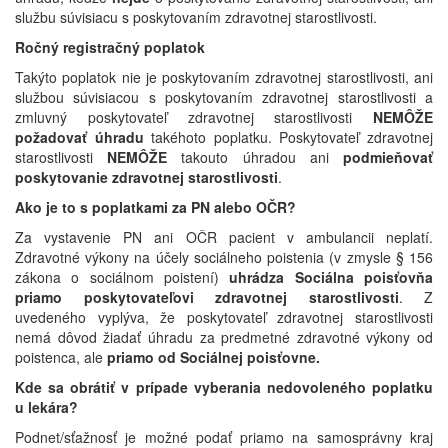
službu súvisiacu s poskytovaním zdravotnej starostlivosti.
Ročný registračný poplatok
Takýto poplatok nie je poskytovaním zdravotnej starostlivosti, ani
službou súvisiacou s poskytovaním zdravotnej starostlivosti a
zmluvný poskytovateľ zdravotnej starostlivosti
NEMÔŽE
požadovať úhradu
takéhoto poplatku. Poskytovateľ zdravotnej
starostlivosti
NEMÔŽE
takouto úhradou ani
podmieňovať
poskytovanie zdravotnej starostlivosti
.
Ako je to s poplatkami za PN alebo OČR?
Za vystavenie PN ani OČR pacient v ambulancii neplatí.
Zdravotné výkony na účely sociálneho poistenia (v zmysle § 156
zákona o sociálnom poistení)
uhrádza Sociálna poisťovňa
priamo poskytovateľovi zdravotnej starostlivosti
. Z
uvedeného vyplýva, že poskytovateľ zdravotnej starostlivosti
nemá dôvod žiadať úhradu za predmetné zdravotné výkony od
poistenca, ale
priamo od Sociálnej poisťovne.​
Kde sa obrátiť v prípade vyberania nedovoleného poplatku
u lekára?
Podnet/sťažnosť je možné podať priamo na samosprávny kraj