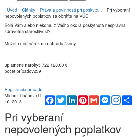
Úvod
Články
Práva a povinnosti pri poskyto...
Pri vyberaní
nepovolených poplatkov sa obráťte na VÚC!
Bola Vám alebo niekomu z Vášho okolia poskytnutá nesprávna
zdravotná starostlivosť?
Môžete mať nárok na náhradu škody
uplatnené nároky
5 722 128,00 €
počet prípadov
239
Registrácia prípadu
Miriam Tipánová
11.
Facebook
Twitter
LinkedIn
Pinterest
Gmail
Messenger
Sh
10. 2018
Pri vyberaní
nepovolených poplatkov